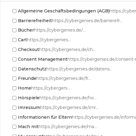
Allgemeine Geschäftsbedingungen (AGB)
https://cyb
Barrierefreiheit
https://cybergenies.de/barrierefreiheit/
Bücher
https://cybergenies.de/bucher/
Cart
https://cybergenies.de/cart/
Checkout
https://cybergenies.de/checkout/
Consent Management
Datenschutz
https://cybergenies.de/datenschutz/
Freunde
https://cybergenies.de/freunde/
Home
https://cybergenies.de/
Hörspiele
https://cybergenies.de/horspiele/
Imressum
https://cybergenies.de/imressum/
Informationen für Eltern
Mach mit
https://cybergenies.de/mach-mit/