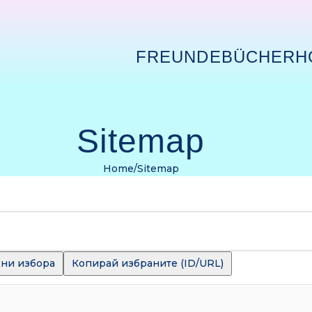
FREUNDE
BÜCHER
H
Sitemap
Home
Sitemap
ни избора
Копирай избраните (ID/URL)