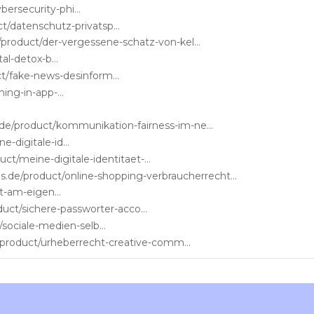
https://cybergenies.de/product/cybersecurity-phishing/
https://cybergenies.de/product/datenschutz-privatsphare/
https://cybergenies.de/product/der-vergessene-schatz-von-kelonia/
https://cybergenies.de/product/digital-detox-balance/
https://cybergenies.de/product/fake-news-desinformation/
https://cybergenies.de/product/gaming-in-app-kaufe/
https://cybergenies.de/product/kommunikation-fairness-im-netz/
https://cybergenies.de/product/meine-digitale-identitat/
https://cybergenies.de/product/meine-digitale-identitaet-kopie/
https://cybergenies.de/product/online-shopping-verbraucherrechte/
https://cybergenies.de/product/recht-am-eigenen-bild/
https://cybergenies.de/product/sichere-passworter-accounts/
https://cybergenies.de/product/sociale-medien-selbstbild/
https://cybergenies.de/product/urheberrecht-creative-commons/