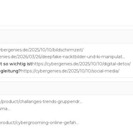
cybergenies.de/2025/10/10/bildschirmzeit/
https://cybergenies.de/2026/03/26/deepfake-nacktbilder-und-ki-manipulation/
t so wichtig ist
https://cybergenies.de/2025/10/10/digital-detox/
egleitung?
https://cybergenies.de/2025/10/10/social-media/
https://cybergenies.de/product/challanges-trends-gruppendruck/
https://cybergenies.de/product/cyber-smart-kids/
https://cybergenies.de/product/cybergrooming-online-gefahren/