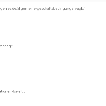
ergenies.de/allgemeine-geschaftsbedingungen-agb/
https://cybergenies.de/consent-management/
https://cybergenies.de/informationen-fur-eltern/