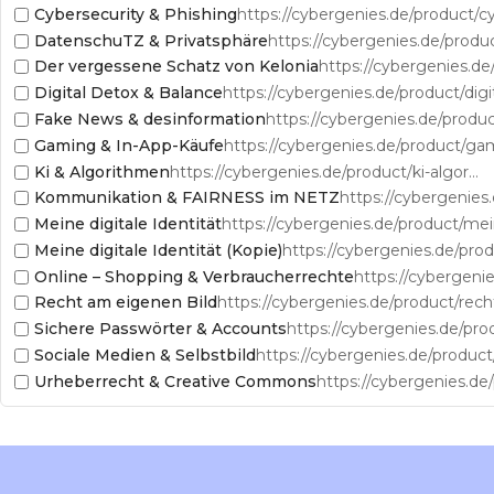
Cybersecurity & Phishing
DatenschuTZ & Privatsphäre
Der vergessene Schatz von Kelonia
Digital Detox & Balance
Fake News & desinformation
Gaming & In-App-Käufe
Ki & Algorithmen
https://cybergenies.de/product/ki-algorithmen/
Kommunikation & FAIRNESS im NETZ
Meine digitale Identität
Meine digitale Identität (Kopie)
Online – Shopping & Verbraucherrechte
Recht am eigenen Bild
Sichere Passwörter & Accounts
Sociale Medien & Selbstbild
Urheberrecht & Creative Commons