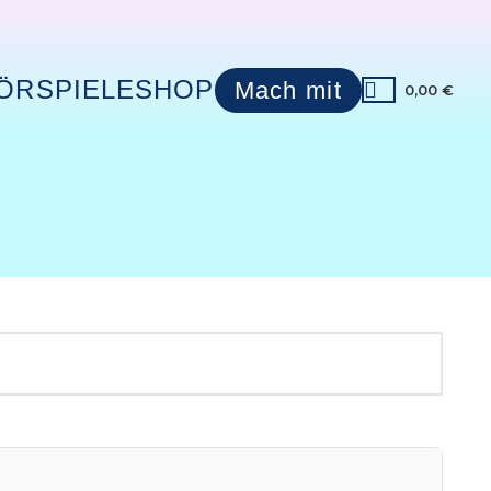
ÖRSPIELE
SHOP
Mach mit
0,00
€