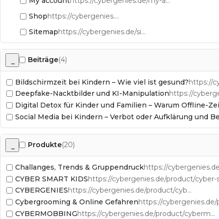
My account
https://cybergenies.de/my-account/
Shop
https://cybergenies.de/shop/
Sitemap
https://cybergenies.de/sitemap/
Beiträge
(4)
–
Bildschirmzeit bei Kindern – Wie viel ist gesund?
https://
Deepfake-Nacktbilder und KI-Manipulation
Digital Detox für Kinder und Familien – Warum Offline-Zei
Social Media bei Kindern – Verbot oder Aufklärung und B
Produkte
(20)
–
Challanges, Trends & Gruppendruck
CYBER SMART KIDS
CYBERGENIES
https://cybergenies.de/product/cybergenies/
Cybergrooming & Online Gefahren
CYBERMOBBING
https://cybergenies.de/product/cybermobbing/