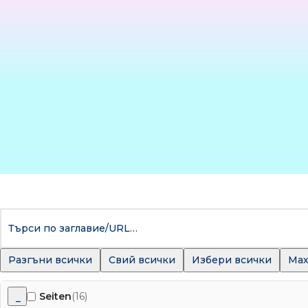
Разгъни всички
Свий всички
Избери всички
Мах
Seiten
(16)
–